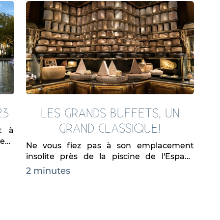
23
LES GRANDS BUFFETS, UN
GRAND CLASSIQUE!
t à
heur
Ne vous fiez pas à son emplacement
insolite près de la piscine de l'Espace
Liberté en périphérie de Narbonne avant
2 minutes
de vous décider de réserver....