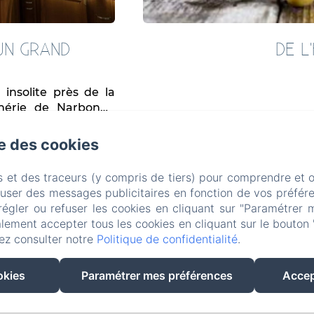
UN GRAND
DE L
insolite près de la
phérie de Narbonne
2 minutes
se des cookies
s et des traceurs (y compris de tiers) pour comprendre et 
fuser des messages publicitaires en fonction de vos préfére
régler ou refuser les cookies en cliquant sur "Paramétrer 
MAISON D’HÔTES Ô VILLAGE
lement accepter tous les cookies en cliquant sur le bouton 
2 Boulevard Gambetta, Ouveillan, 11590, France
ez consulter notre
Politique de confidentialité
.
info@ovillagebnb.com
+336.36.18.81.06
okies
Paramétrer mes préférences
Accep
Maison d'Hôtes ÔVILLAGE