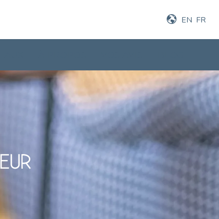
EN
FR
EAUX
À PROPOS
VOS AVIS
BLOG
OEUR