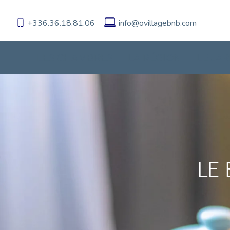
+336.36.18.81.06
info@ovillagebnb.com
LES CHAMBRES
LA RÉGION
LE JA
LE 